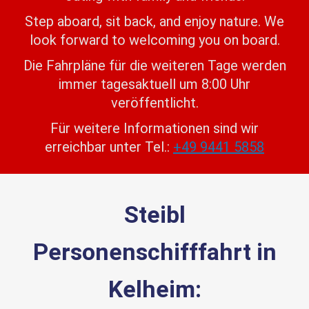
Step aboard, sit back, and enjoy nature. We
look forward to welcoming you on board.
Die Fahrpläne für die weiteren Tage werden
immer tagesaktuell um 8:00 Uhr
veröffentlicht.
Für weitere Informationen sind wir
erreichbar unter Tel.:
+49 9441 5858
Steibl
Personenschifffahrt in
Kelheim: